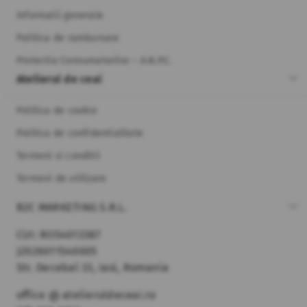
Informatii generale
Politica de rambursare
Protectia Consumatorilor – A.N.P.C.
Atelierul de ceai
Politica de cookie
Politica de confidentialitate
Termeni si conditii
Termeni de utilizare
B2C MARKETING S.R.L.
CUI: RO54013387
J2026011540005
Str. Decebal 33, Iasi, Romania
office @ atelieruldeceai.ro